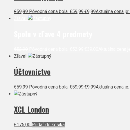
€
59,99
Pôvodná cena bola: €59,99.
€
9,99
Aktuálna cena je:
Zľava!
Spolu v zľave 4 predmety
€
52,99
Pôvodná cena bola: €52,99.
€
39,00
Aktuálna cena je
Zľava!
Účtovníctvo
€
59,99
Pôvodná cena bola: €59,99.
€
9,99
Aktuálna cena je:
XCL London
€
175,00
Pridať do košíka