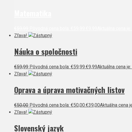
Matematika
€
59,99
Pôvodná cena bola: €59,99.
€
9,99
Aktuálna cena je:
Zľava!
Náuka o spoločnosti
€
59,99
Pôvodná cena bola: €59,99.
€
9,99
Aktuálna cena je:
Zľava!
Oprava a úprava motivačných listov
€
50,00
Pôvodná cena bola: €50,00.
€
39,00
Aktuálna cena je
Zľava!
Slovenský jazyk