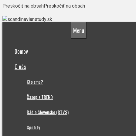
Preskočiť na obsah
Preskočiť na obsah
Menu
Domov
O nás
Kto sme?
Časopis TREND
Rádio Slovensko (RTVS)
Spotify