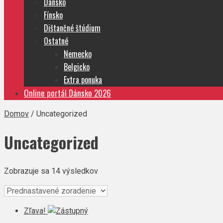
Dánsko
Fínsko
Dištančné štúdium
Ostatné
Nemecko
Belgicko
Extra ponuka
Online portál Dánsko 2026
Domov
/ Uncategorized
Uncategorized
Zobrazuje sa 14 výsledkov
Zľava!