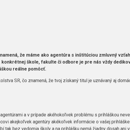
 znamená, že máme ako agentúra s inštitúciou zmluvný vzťa
 konkrétnej škole, fakulte či odbore je pre nás vždy dediko
láškou reálne pomôcť.
olstva SR, čo znamená, že
tvoj získaný titul je uznávaný aj domá
 agentúrami a v prípade akéhokoľvek problému s prihláškou neve
vi akejkoľvek agentúry akékoľvek informácie o vašej prihláške (
obí tak bez vedomia školy a na prihlášku nemá žiadny dosah ani v