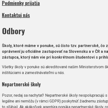
Podmienky prijatia
Kontaktuj nás
Odbory
Školy, ktoré máme v ponuke, sú čisto tzv. partnerské, čo
oprávnení ju oficiálne zastupovať na Slovensku a v ČR a na
zástupca, ktorý nám vie pri konkrétnom študentovi s prih
Všetky š
koly v ponuke sú akreditované
naši
m
Ministerstvom šk
inštitúciami a zamestnávateľmi u nás.
Nepartnerské školy
Pozor, nedaj sa nachytať! Nepartnerské školy nespolupracujú s
legálne ani nemôžu (v rámci GDPR) poskytnúť žiadnemu zástupco
to sľúbia). Ak akákoľvek agentúra ponúka nepartnerské školy, r