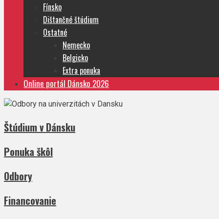
Fínsko
Dištančné štúdium
Ostatné
Nemecko
Belgicko
Extra ponuka
Online portál Dánsko 2026
Štúdium v Dánsku
Ponuka škôl
Odbory
Financovanie