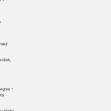
v
vnaké
vidiek,
egree
–
aný
u štúdia