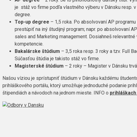
je stáž vo firme podľa vlastného výberu v Dánsku resp. 
degree
.
Top-
up
degree
– 1,5 roka.
Po absolvovaní AP programu
prestúpiť na iný študijný program; napr. po absolvovaní A
sales
and Marketing management. Dosiahneš relevantné v
kompetencie.
Bakalárske štúdium
– 3,5 roka
resp. 3 roky a tzv.
Full
Ba
Súčasťou štúdia je takisto stáž vo firme.
Magisterské štúdium
– 2 roky
– Magister v Dánsku trvá
Našou víziou je sprístupniť štúdium v Dánsku každému študento
prihláškového portálu, ktorý umožňuje jednoduché podanie prihl
štipendiách a návodoch na jednom mieste. INFO o
prihláškach