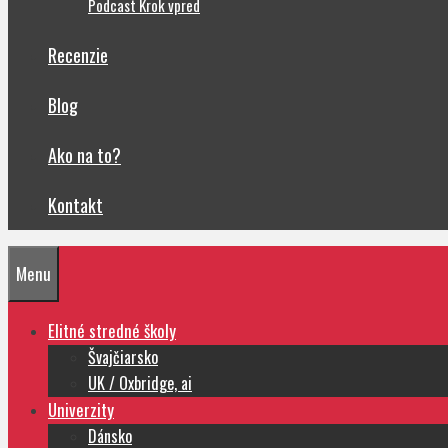
Podcast Krok vpred
Recenzie
Blog
Ako na to?
Kontakt
Menu
Elitné stredné školy
Švajčiarsko
UK / Oxbridge, ai
Univerzity
Dánsko