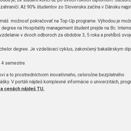
v zahraničí. Až 90% študentov zo Slovenska začína v Dánsku najp
 máš možnosť pokračovať na Top-
Up
programe. Výhodou je mož
P
degree
na
Hospitality
management študent prejde na Bc. Interna
zdelanie v dvoch odboroch za obdobie 3, 5 roka a prehĺbiš svo
chelor
degree
. Je vzdelávací cyklus, zakončený bakalárskym di
4 semestre.
vi a to prostredníctvom inovatívneho, celoročne bezplatného
ášky. V portáli nájdeš komplexné informácie o univerzitách, pro
 a cenách nájdeš TU.