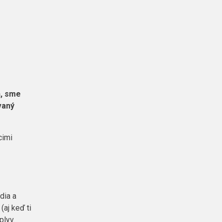
h, sme
vaný
cimi
dia a
aj keď ti
plyv.