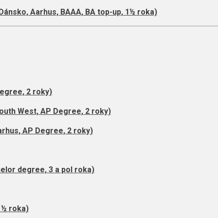
Dánsko, Aarhus, BAAA, BA top-up, 1½ roka)
egree, 2 roky)
outh West, AP Degree, 2 roky)
rhus, AP Degree, 2 roky)
elor degree, 3 a pol roka)
1½ roka)