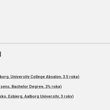
l
org, University College Absalon, 3.5 roka)
rsens, Bachelor Degree, 3½ roka)
o, Esbjerg, Aalborg University, 3 roky)