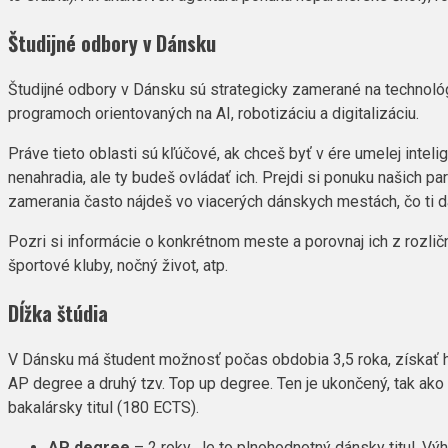
Študijné odbory v Dánsku
Študijné odbory v Dánsku sú strategicky zamerané na technológi
programoch orientovaných na AI, robotizáciu a digitalizáciu.
Práve tieto oblasti sú kľúčové, ak chceš byť v ére umelej inteli
nenahradia, ale ty budeš ovládať ich. Prejdi si ponuku našich par
zamerania často nájdeš vo viacerých dánskych mestách, čo ti dá
Pozri si informácie o konkrétnom meste a porovnaj ich z rozličn
športové kluby, nočný život, atp.
Dĺžka štúdia
V Dánsku má študent možnosť počas obdobia 3,5 roka, získať hn
AP
degree
a druhý tzv. Top
up
degree
. Ten je ukončený, tak ak
bakalársky titul (180 ECTS).
AP
degree
– 2 roky.
Je to plnohodnotný dánsky titul. Vý