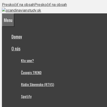
Preskočiť na obsah
Preskočiť na obsah
Menu
Domov
O nás
Kto sme?
Časopis TREND
Rádio Slovensko (RTVS)
Spotify