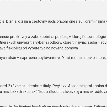
e, biznis, dizajn a cestovný ruch, pričom dnes sú lídrami najmä 
gencie proaktívny a zabezpečiť si pozíciu, v ktorej ťa technológie
tnerských univerzít a vyber si odbory, ktoré ti najviac sedia – ro
va flexibilitu pri výbere tvojho nového domova.
ých strán – napr. cena ubytovania, veľkosť mesta, letisko, more, 
eď 2 rôzne akademické tituly. Prvý, tzv.
Academic
profession
d
o u nás, bakalárskou skúškou a študent získava aj u nás akreditov
hodou je, že študent končí už po dvoch rokoch diplomom. Súčasťo