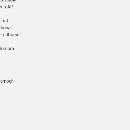
rv s AP
nosť
tional
je odborné
plomom.
gramoch,